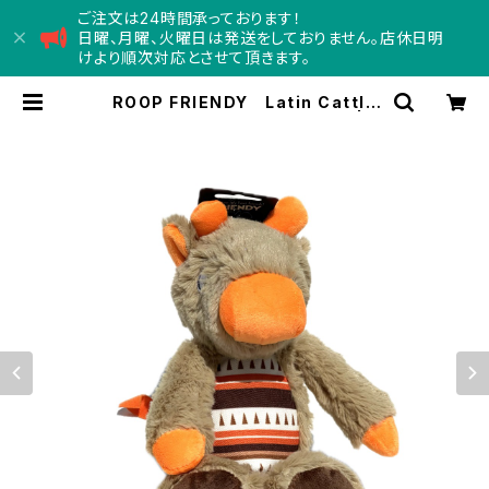
ご注文は24時間承っております！
日曜、月曜、火曜日は発送をしておりません。店休日明
けより順次対応とさせて頂きます。
ROOP FRIENDY Latin Cattle
ループ フレンディ ラテンキャトル | C
oncord コンコード - dogg
y department store -