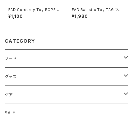
FAD Corduroy Toy ROPE S
FAD Ballistic Toy TAG ファッ
TAR ファッド コーデュロイト
ド バリスティックトイ タグ
¥1,100
¥1,980
イ ロープ スター
CATEGORY
フード
ドライフード
グッズ
ウェットフード
首輪 カラー
ケア
seven seas dog
トリーツ おやつ
ハーネス 胴輪
シャンプー
SALE
ELLA DISH
サプリメント
リード 引綱
消臭