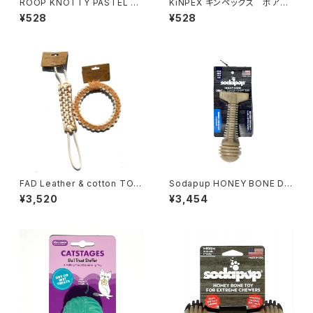
ROOP KNOTTY PASTEL BA
KiNPEX キンペックス ボアト
LL ループ ノッティー パステル
ーイ だる足 & ブル足
¥528
¥528
ボール
FAD Leather & cotton TOY
Sodapup HONEY BONE DE
ファッド レザー&コットントイ
NTAL TOWER CHEW TOY
¥3,520
¥3,454
ソダパップ ハニーボーン デ
ンタルタワーチュートーイ