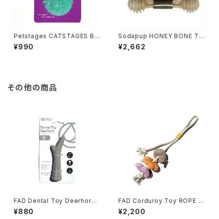
Petstages CATSTAGES Bal
Sodapup HONEY BONE TO
l Treat Stuffer ペットステー
Y Mサイズ ソダパップ ハニー
¥990
¥2,662
ジ キャットステージ ボール トリ
ボーントーイ
ーツ スタッファー
その他の商品
FAD Dental Toy Deerhorn
FAD Corduroy Toy ROPE BI
Sサイズ ファッド デンタルトイ
RD ファッド コーデュロイトイ
¥880
¥2,200
ディアホーン
ロープ バード