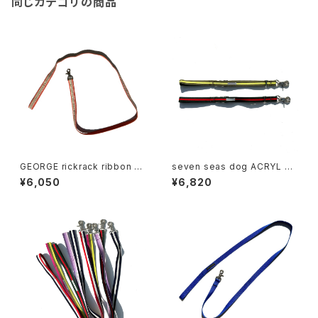
同じカテゴリの商品
GEORGE rickrack ribbon co
seven seas dog ACRYL SH
llar & leash set ジョージ リ
ORT LEAD Lサイズ セブンシ
¥6,050
¥6,820
ックラック リボンリーシュ
ーズ ドッグ アクリル ショートリ
ード