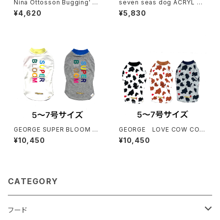
Nina Ottosson Bugging' O
seven seas dog ACRYL SH
ut Puzzle&Play ニーナ オット
ORT LEAD Sサイズ セブンシ
¥4,620
¥5,830
ソン バギング アウト パズル
ーズ ドッグ アクリル ショートリ
ード
GEORGE SUPER BLOOM T
GEORGE LOVE COW COW
Shirt Outlast ジョージ スー
T Shirt Outlast ジョージ ラブ
¥10,450
¥10,450
パーブルーム Tシャツ アウトラ
カウカウ Tシャツ アウトラスト
スト
CATEGORY
フード