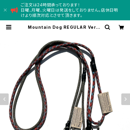
ご注文は24時間承っております！
日曜、月曜、火曜日は発送をしておりません。店休日明
けより順次対応とさせて頂きます。
Mountain Dog REGULAR Versa
tile Leash マウンテン レギュラー
ドッグ ヴァーサタイルリーシュ | Con
cord コンコード - doggy
department store -