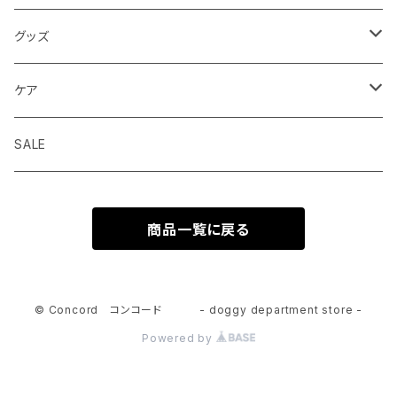
ドライフード
グッズ
ウェットフード
首輪 カラー
ケア
seven seas dog
トリーツ おやつ
ハーネス 胴輪
シャンプー
SALE
ELLA DISH
サプリメント
リード 引綱
消臭
商品一覧に戻る
seven seas dog
トーイ おもちゃ
グルーミング
ウエア 服
© Concord コンコード - doggy department store -
Powered by