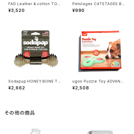
FAD Leather & cotton TOY
Petstages CATSTAGES Bal
ファッド レザー&コットントイ
l Treat Stuffer ペットステー
¥3,520
¥990
ジ キャットステージ ボール トリ
ーツ スタッファー
Sodapup HONEY BONE TO
ugoo Puzzle Toy ADVANC
Y Mサイズ ソダパップ ハニー
ED ユーゴー パズルトーイ ア
¥2,662
¥2,508
ボーントーイ
ドバンス
その他の商品