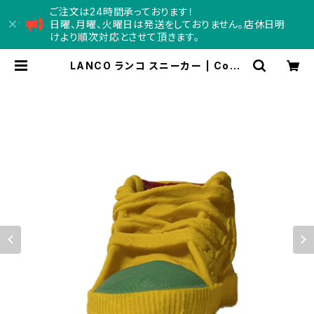
ご注文は24時間承っております！
日曜、月曜、火曜日は発送をしておりません。店休日明
けより順次対応とさせて頂きます。
LANCO ランコ スニーカー | Conc
ord コンコード - doggy d
epartment store -