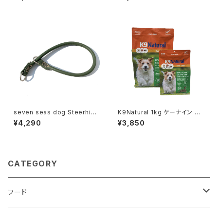
イ ロープ スター
ロープ バード
seven seas dog Steerhide
K9Natural 1kg ケーナイン グ
Choker セブンシーズドッグ
ラスフェッド ラム オーブン ベイ
¥4,290
¥3,850
ステアハイド チョーカー 8-45
クド レシピ
グリーン
CATEGORY
フード