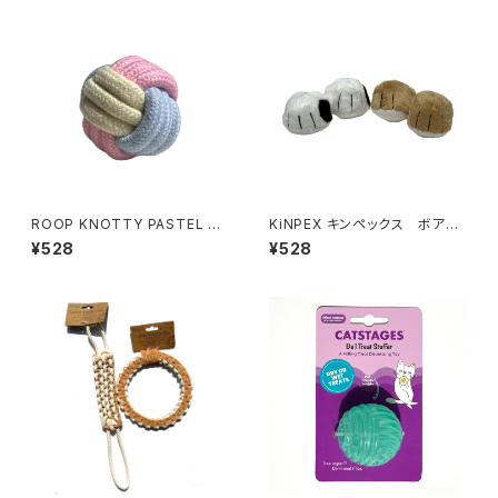
ROOP KNOTTY PASTEL BA
KiNPEX キンペックス ボアト
LL ループ ノッティー パステル
ーイ だる足 & ブル足
¥528
¥528
ボール