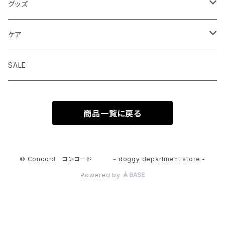
ドライフード
グッズ
ウェットフード
首輪 カラー
ケア
seven seas dog
トリーツ おやつ
ハーネス 胴輪
シャンプー
SALE
ELLA DISH
サプリメント
リード 引綱
消臭
商品一覧に戻る
seven seas dog
トーイ おもちゃ
グルーミング
ウエア 服
© Concord コンコード - doggy department store -
Powered by