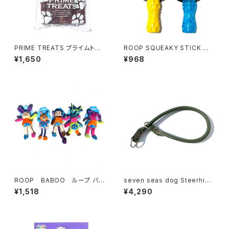
PRIME TREATS プライムトリ
ROOP SQUEAKY STICK
ーツ ナチュラル ホースミート ス
ループ スクイーキー スティック
¥1,650
¥968
ライス
ROOP BABOO ループ バブ
seven seas dog Steerhide
ー
Choker セブンシーズドッグ
¥1,518
¥4,290
ステアハイド チョーカー 8-45
グリーン