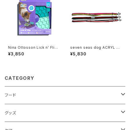
Nina Ottosson Lick n' Flip
seven seas dog ACRYL SH
ニーナ オットソン リック ア
ORT LEAD Sサイズ セブンシ
¥3,850
¥5,830
ンド フリップ
ーズ ドッグ アクリル ショートリ
ード
CATEGORY
フード
ドライフード
グッズ