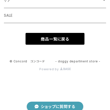
ウェットフード
首輪 カラー
ケア
seven seas dog
トリーツ おやつ
ハーネス 胴輪
シャンプー
SALE
ELLA DISH
サプリメント
リード 引綱
消臭
商品一覧に戻る
seven seas dog
トーイ おもちゃ
グルーミング
ウエア 服
© Concord コンコード - doggy department store -
Powered by
ショップに質問する