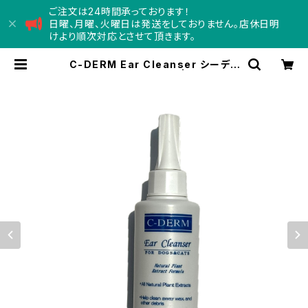
ご注文は24時間承っております！
日曜、月曜、火曜日は発送をしておりません。店休日明
けより順次対応とさせて頂きます。
C-DERM Ear Cleanser シーディ
ーム イヤー クレンザー | Concord
コンコード - doggy depa
rtment store -