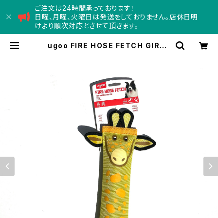
ご注文は24時間承っております！
日曜、月曜、火曜日は発送をしておりません。店休日明
けより順次対応とさせて頂きます。
ugoo FIRE HOSE FETCH GIRAF
FE ユーゴー ファイヤーホース フェ
ッチ ジラフ | Concord コンコー
ド - doggy department s
tore -