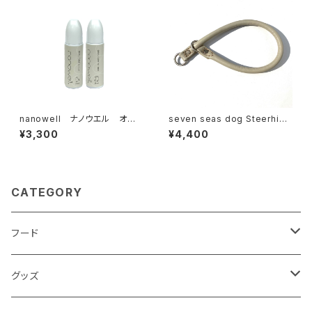
nanowell ナノウエル オー
seven seas dog Steerhide
ラルケア 犬猫用
Choker セブンシーズドッグ
¥3,300
¥4,400
ステアハイド チョーカー 11-45
オフホワイト
CATEGORY
フード
ドライフード
グッズ