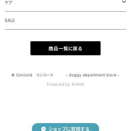
ウェットフード
首輪 カラー
ケア
seven seas dog
トリーツ おやつ
ハーネス 胴輪
シャンプー
SALE
ELLA DISH
サプリメント
リード 引綱
消臭
商品一覧に戻る
seven seas dog
トーイ おもちゃ
グルーミング
ウエア 服
© Concord コンコード - doggy department store -
Powered by
ショップに質問する