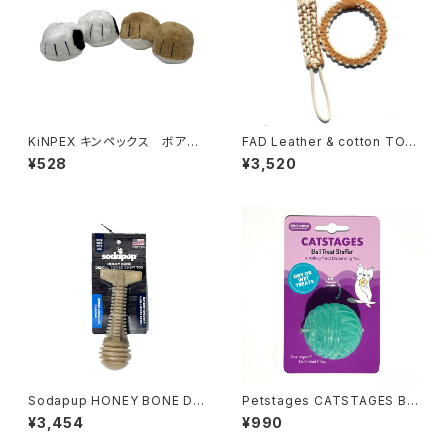
KiNPEX キンペックス ボアト
FAD Leather & cotton TOY
ーイ だる足 & ブル足
ファッド レザー&コットントイ
¥528
¥3,520
Sodapup HONEY BONE DE
Petstages CATSTAGES Bal
NTAL TOWER CHEW TOY
l Treat Stuffer ペットステー
¥3,454
¥990
ソダパップ ハニーボーン デ
ジ キャットステージ ボール トリ
ンタルタワーチュートーイ
ーツ スタッファー