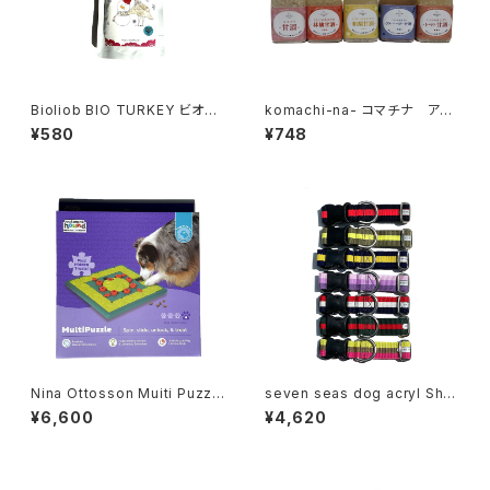
Bioliob BIO TURKEY ビオリ
komachi-na- コマチナ アマ
オーブ ビオ ターキー 冬のごち
ザケ＜甘酒＞
¥580
¥748
そうクランベリー添え
Nina Ottosson Muiti Puzzl
seven seas dog acryl Shor
e ニーナ オットソン マルチパズ
t Collar Lサイズ セブンシーズ
¥6,600
¥4,620
ル
ドッグ アクリル ショートカラー