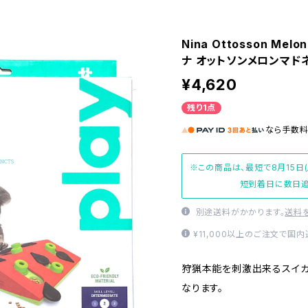
Nina Ottosson Melo
ナ オットソンメロンマド
¥4,620
残り1点
なら
手数
※この商品は、最短で8月15日
短到着日に数日追
別途送料がかかります。
送料
¥11,000以上のご注文で国
狩猟本能を刺激出来るスイカ
なります。