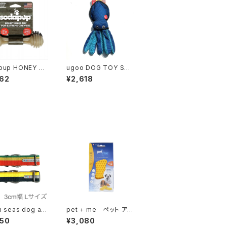
pup HONEY B
ugoo DOG TOY SQ
 TOY Mサイズ
UID ユーゴー ドッグ
62
¥2,618
ップ ハニーボー
トーイ スクィッド
イ
 seas dog acr
pet + me ペット アン
ort Collar 3cm
ド ミー 短毛種用ハード
950
¥3,080
セブンシー