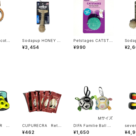
 cotto
Sodapup HONEY B
Petstages CATSTA
Soda
 レザー
ONE DENTAL TOWE
GES Ball Treat Stuff
ONE
¥3,454
¥990
¥2,6
R CHEW TOY ソダ
er ペットステージ キャ
ソダパ
パップ ハニーボーン デ
ットステージ ボール ト
ントー
ンタルタワーチュートー
リーツ スタッファー
イ
ER ル
CUPURECRA Retti
DIFA Familie Ball M
seven
ck VENISON EXTRE
サイズ ディファ ファミ
yl sh
¥462
¥1,650
¥4,
ME クプレラ レティッ
リエボール
幅 Lサイズ 