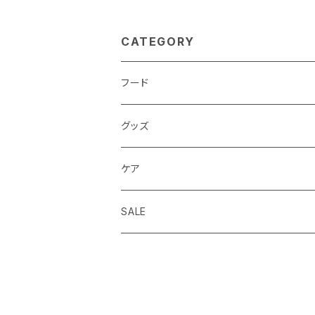
リル ショートリード
CATEGORY
フード
ドライフード
グッズ
ウェットフード
首輪 カラー
ケア
seven seas dog
トリーツ おやつ
ハーネス 胴輪
シャンプー
SALE
ELLA DISH
サプリメント
リード 引綱
消臭
seven seas dog
トーイ おもちゃ
グルーミング