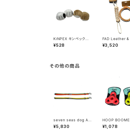
KiNPEX キンペック
FAD Leather &
ス ボアトーイ だる足
n TOY ファッド
¥528
¥3,520
& ブル足
&コットントイ
その他の商品
seven seas dog AC
HOOP BOOM
RYL SHORT LEAD セ
ープ ブーマー
¥5,830
¥1,078
ブンシーズ ドッグ アク