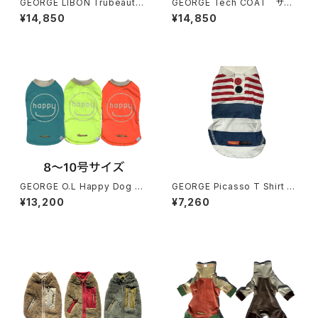
GEORGE LIBON Trubeaute
GEORGE Tech COAT サイ
4legs 9〜10号サイズ ジョー
ズ5〜7 ジョージ テックコー
¥14,850
¥14,850
ジ リボン トゥルーボーテ 4レ
ト
ッグス
GEORGE O.L Happy Dog T
GEORGE Picasso T Shirt o
Shirt Cocoty 8〜10号サイ
utlast ジョージ ピカソ Tシャ
¥13,200
¥7,260
ズ ジョージ ハッピー ドッグ 蓄
ツ アウトラスト
光Tシャツ ココティー