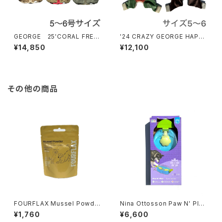
GEORGE 25'CORAL FREE
'24 CRAZY GEORGE HAPPY
CE JKT 5〜6号サイズ ジョー
TWICE 4leg サイズ5〜6 ジョ
¥14,850
¥12,100
ジ コーラルフリースジャケット2
ージ クレイジー ハッピー トワ
5'
イス フォーレッグ
その他の商品
FOURFLAX Mussel Powder
Nina Ottosson Paw N' Play
30g フォーフラックス マッスル
ニーナ オットソン パウ アンド
¥1,760
¥6,600
パウダー
プレイ