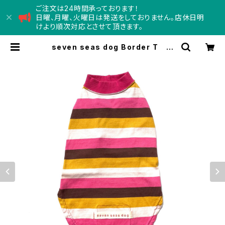
ご注文は24時間承っております！
日曜、月曜、火曜日は発送をしておりません。店休日明
けより順次対応とさせて頂きます。
seven seas dog Border T セ
ブンシーズドッグ ボーダーTシャツ マ
ーブル | Concord コンコード
- doggy department store -