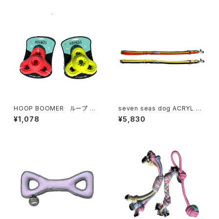
HOOP BOOMER ループ ブ
seven seas dog ACRYL SH
ーマー
ORT LEAD セブンシーズ ドッ
¥1,078
¥5,830
グ アクリル ショートリード