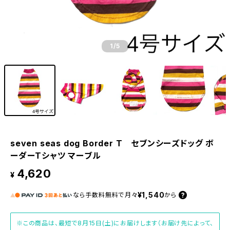
1
/5
seven seas dog Border T セブンシーズドッグ ボ
ーダーTシャツ マーブル
4,620
¥
¥1,540
なら
手数料無料で
月々
から
※この商品は、最短で8月15日(土)にお届けします（お届け先によって、