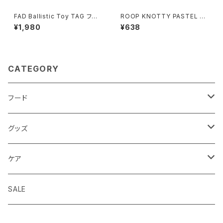
FAD Ballistic Toy TAG ファッ
ROOP KNOTTY PASTEL R
ド バリスティックトイ タグ
OPE ループ ノッティー パステ
¥1,980
¥638
ルロープ
CATEGORY
フード
ドライフード
グッズ
ウェットフード
首輪 カラー
ケア
seven seas dog
トリーツ おやつ
ハーネス 胴輪
シャンプー
SALE
ELLA DISH
サプリメント
リード 引綱
消臭