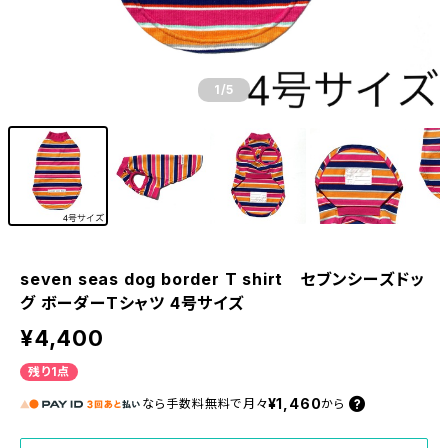
1
/5
seven seas dog border T shirt セブンシーズドッ
グ ボーダーTシャツ 4号サイズ
¥4,400
残り1点
¥1,460
なら
手数料無料で
月々
から