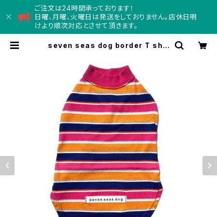
ご注文は24時間承っております！
日曜、月曜、火曜日は発送をしておりません。店休日明
けより順次対応とさせて頂きます。
seven seas dog border T shir
t セブンシーズドッグ ボーダーTシ
ャツ 4号サイズ | Concord コンコ
ード - doggy department
store -