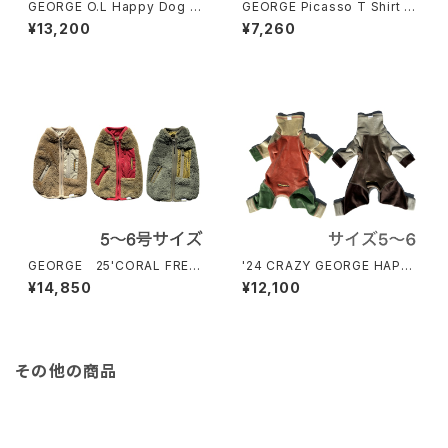
GEORGE O.L Happy Dog T
GEORGE Picasso T Shirt o
Shirt Cocoty 8〜10号サイ
utlast ジョージ ピカソ Tシャ
¥13,200
¥7,260
ズ ジョージ ハッピー ドッグ 蓄
ツ アウトラスト
光Tシャツ ココティー
GEORGE 25'CORAL FREE
'24 CRAZY GEORGE HAPPY
CE JKT 5〜6号サイズ ジョー
TWICE 4leg サイズ5〜6 ジョ
¥14,850
¥12,100
ジ コーラルフリースジャケット2
ージ クレイジー ハッピー トワ
5'
イス フォーレッグ
その他の商品