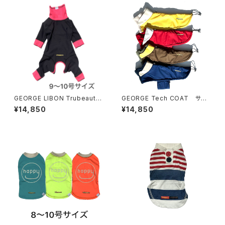
GEORGE LIBON Trubeaute
GEORGE Tech COAT サイ
4legs 9〜10号サイズ ジョー
ズ5〜7 ジョージ テックコー
¥14,850
¥14,850
ジ リボン トゥルーボーテ 4レ
ト
ッグス