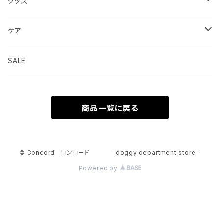
ドライフード
グッズ
ウェットフード
首輪 カラー
ケア
seven seas dog
トリーツ おやつ
ハーネス 胴輪
シャンプー
SALE
ELLA DISH
サプリメント
リード 引綱
消臭
商品一覧に戻る
seven seas dog
トーイ おもちゃ
グルーミング
ウエア 服
© Concord コンコード - doggy department store -
Powered by