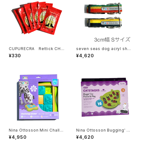
CUPURECRA Rettick CHI
seven seas dog acryl shor
CKEN EXTREME クプレラ
t Collar 3cm幅 Sサイズ セブ
¥330
¥4,620
レティック チキン エクストリー
ンシーズドッグ アクリル ショー
ム
トカラー
Nina Ottosson Mini Challe
Nina Ottosson Bugging' O
nge Slider ニーナ オットソ
ut Puzzle&Play ニーナ オット
¥4,950
¥4,620
ミニチャレンジスライダー
ソン バギング アウト パズル