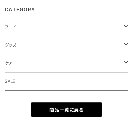
CATEGORY
フード
ドライフード
グッズ
ウェットフード
首輪 カラー
ケア
seven seas dog
トリーツ おやつ
ハーネス 胴輪
シャンプー
SALE
ELLA DISH
サプリメント
リード 引綱
消臭
商品一覧に戻る
seven seas dog
トーイ おもちゃ
グルーミング