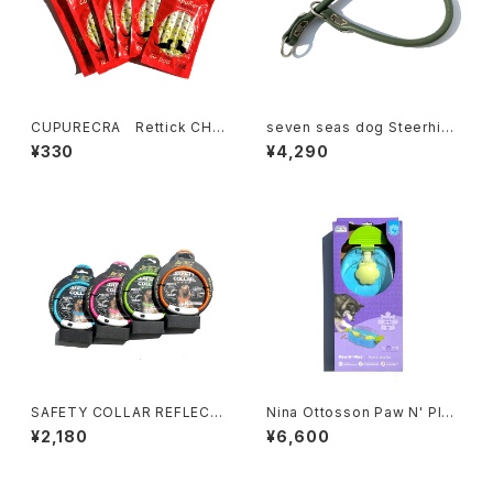
CUPURECRA Rettick CHI
seven seas dog Steerhide
CKEN EXTREME クプレラ
Choker セブンシーズドッグ
¥330
¥4,290
レティック チキン エクストリー
ステアハイド チョーカー 8-45
ム
グリーン
SAFETY COLLAR REFLECT
Nina Ottosson Paw N' Play
35 セーフティ カラー リフレク
ニーナ オットソン パウ アンド
¥2,180
¥6,600
ト35
プレイ