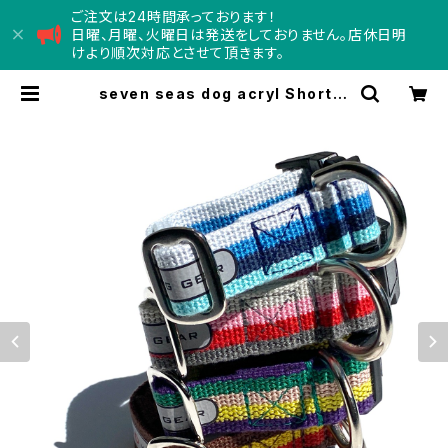
ご注文は24時間承っております！
日曜、月曜、火曜日は発送をしておりません。店休日明
けより順次対応とさせて頂きます。
seven seas dog acryl Short C
ollar セブンシーズドッグ アクリル
ショートカラー 2cm幅Sサイズ | Co
ncord コンコード - doggy
department store -