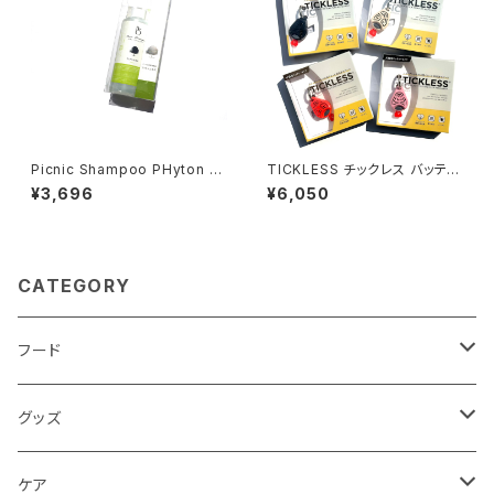
Picnic Shampoo PHyton Ex
TICKLESS チックレス バッテリ
tract ピクニック シャンプーフィ
ータイプ 電池使い切りタイプ
¥3,696
¥6,050
トン エキス
CATEGORY
フード
ドライフード
グッズ
ウェットフード
首輪 カラー
ケア