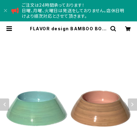
ご注文は24時間承っております！
日曜、月曜、火曜日は発送をしておりません。店休日明
けより順次対応とさせて頂きます。
FLAVOR design BAMBOO BOW
L Sサイズ フレーバーデザイン バン
ブーボール | Concord コンコ
ード - doggy department
store -