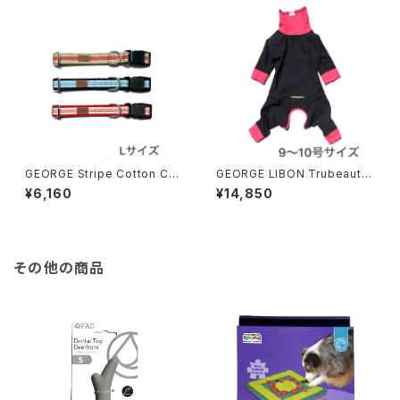
GEORGE Stripe Cotton Coll
GEORGE LIBON Trubeaute
ar Lサイズ ジョージ ストライ
4legs 9〜10号サイズ ジョー
¥6,160
¥14,850
プ コットンカラー
ジ リボン トゥルーボーテ 4レ
ッグス
その他の商品