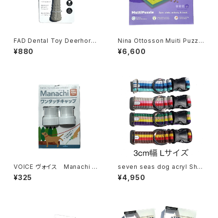
FAD Dental Toy Deerhorn
Nina Ottosson Muiti Puzzl
Sサイズ ファッド デンタルトイ
e ニーナ オットソン マルチパズ
¥880
¥6,600
ディアホーン
ル
VOICE ヴォイス Manachi マ
seven seas dog acryl Shor
ナッチ ワンタッチキャップ
t Collar セブンシーズドッグ ア
¥325
¥4,950
クリル ショートカラー 3cm幅L
サイズ