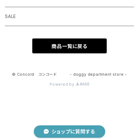
seven seas dog
トリーツ おやつ
ハーネス 胴輪
シャンプー
SALE
ELLA DISH
サプリメント
リード 引綱
消臭
商品一覧に戻る
seven seas dog
トーイ おもちゃ
グルーミング
ウエア 服
© Concord コンコード - doggy department store -
Powered by
ショップに質問する