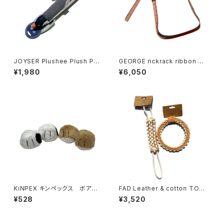
JOYSER Plushee Plush Pe
GEORGE rickrack ribbon co
nguin ジョイサー プラッシー プ
llar & leash set ジョージ リ
¥1,980
¥6,050
ラッシュペンギン
ックラック リボンリーシュ
KiNPEX キンペックス ボアト
FAD Leather & cotton TOY
ーイ だる足 & ブル足
ファッド レザー&コットントイ
¥528
¥3,520