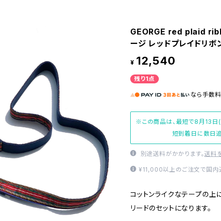
GEORGE red plaid rib
ージ レッドプレイドリボ
12,540
¥
残り1点
なら
手数
※この商品は、最短で8月13日
短到着日に数日追
別途送料がかかります。
送料
¥11,000以上のご注文で国
コットンライクなテープの上
リードのセットになります。