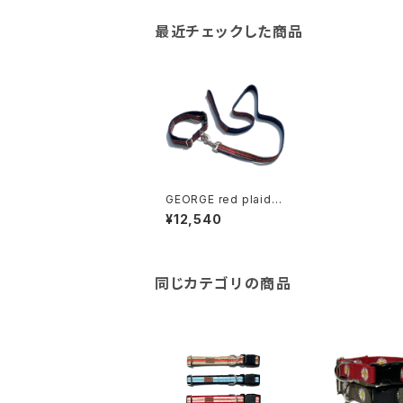
最近チェックした商品
GEORGE red plaid ri
bbon collar & leash
¥12,540
set ジョージ レッドプ
レイドリボンカラー&リ
ーシュ セット
同じカテゴリの商品