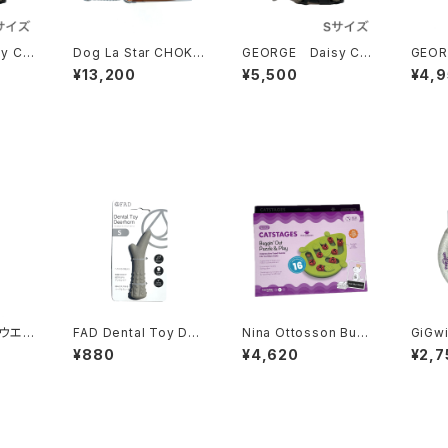
y CO
Dog La Star CHOKE
GEORGE Daisy CO
GEORG
R XLサイズ ドグラ ス
LLER Sサイズ ジョー
on C
¥13,200
¥5,500
¥4,
ー
ター チョーカー 1インチ
ジデイジーカラー
イズ 
プ コ
ノウエル
FAD Dental Toy Dee
Nina Ottosson Bugg
GiGwi
l
rhorn Sサイズ ファッ
ing' Out Puzzle&Pla
NG R
¥880
¥4,620
¥2,7
ド デンタルトイ ディアホ
y ニーナ オットソン バ
ップパ
ーン
ギング アウト パズル
グ