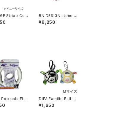
E Stripe Cott
RN DESIGN stone C
ollar タイニーサ
ollar アールエヌ デザ
950
¥8,250
ジョージ ストライ
イン ストーンカラー
ットンカラー
 Pop pals FLYI
DIFA Familie Ball M
ING ギグウィ ポ
サイズ ディファ ファミ
50
¥1,650
ル フライング リン
リエボール