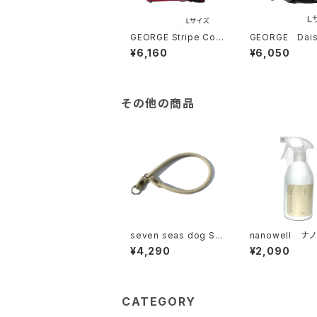
GEORGE Stripe Cott
GEORGE Dais
on Collar Lサイズ
LLER Lサイズ ジョー
¥6,160
¥6,050
ジョージ ストライプ コ
ジデイジーカラ
ットンカラー
その他の商品
seven seas dog St
nanowell ナ
eerhide Choker セ
クリーナー 500m
¥4,290
¥2,090
ブンシーズドッグ ステア
ハイド チョーカー 8-4
5 オフホワイト
CATEGORY