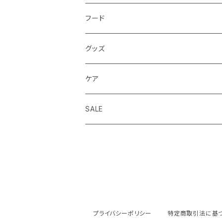
フード
ドライフード
グッズ
ウェットフード
首輪 カラー
ケア
seven seas dog
トリーツ おやつ
ハーネス 胴輪
シャンプー
SALE
ELLA DISH
サプリメント
リード 引綱
消臭
seven seas dog
トーイ おもちゃ
グルーミング
ウエア 服
プライバシーポリシー
特定商取引法に基