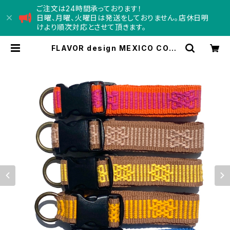
ご注文は24時間承っております！
日曜、月曜、火曜日は発送をしておりません。店休日明
けより順次対応とさせて頂きます。
FLAVOR design MEXICO COLL
AR Lサイズ フレーバーデザイン メ
キシコカラー | Concord コンコー
ド - doggy department s
tore -