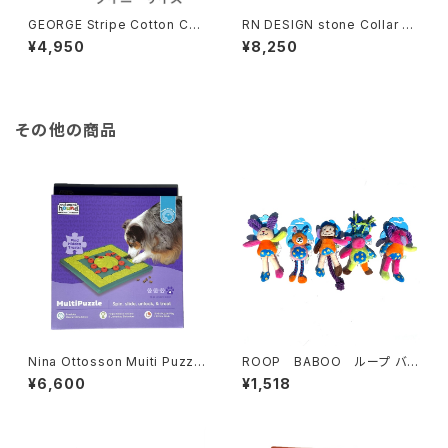
GEORGE Stripe Cotton Coll
RN DESIGN stone Collar ア
ar タイニーサイズ ジョージ
ールエヌ デザイン ストーンカラ
¥4,950
¥8,250
ストライプ コットンカラー
ー
その他の商品
Nina Ottosson Muiti Puzzl
ROOP BABOO ループ バブ
e ニーナ オットソン マルチパズ
ー
¥6,600
¥1,518
ル