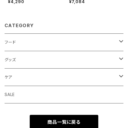
¥4,290
¥7,084
ステアハイド チョーカー 8-45
スル パウダー
オフホワイト
CATEGORY
フード
ドライフード
グッズ
ウェットフード
首輪 カラー
ケア
seven seas dog
トリーツ おやつ
ハーネス 胴輪
シャンプー
SALE
ELLA DISH
サプリメント
リード 引綱
消臭
商品一覧に戻る