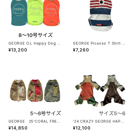
GEORGE O.L Happy Dog T
GEORGE Picasso T Shirt o
Shirt Cocoty 8〜10号サイ
utlast ジョージ ピカソ Tシャ
¥13,200
¥7,260
ズ ジョージ ハッピー ドッグ 蓄
ツ アウトラスト
光Tシャツ ココティー
GEORGE 25'CORAL FREE
'24 CRAZY GEORGE HAPPY
CE JKT 5〜6号サイズ ジョー
TWICE 4leg サイズ5〜6 ジョ
¥14,850
¥12,100
ジ コーラルフリースジャケット2
ージ クレイジー ハッピー トワ
5'
イス フォーレッグ