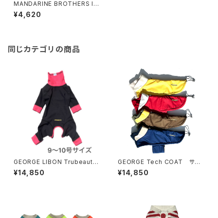
MANDARINE BROTHERS IN
SECT SHIELD MESHSUIT S
¥4,620
サイズ マンダリンブラザーズ
インセクト シールド メッシュス
ーツ
同じカテゴリの商品
GEORGE LIBON Trubeaute
GEORGE Tech COAT サイ
4legs 9〜10号サイズ ジョー
ズ5〜7 ジョージ テックコー
¥14,850
¥14,850
ジ リボン トゥルーボーテ 4レ
ト
ッグス