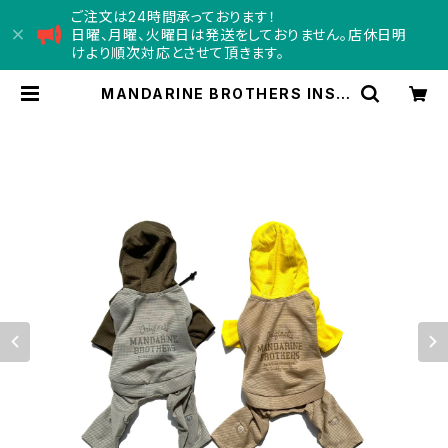
ご注文は24時間承っております！
日曜、月曜、火曜日は発送をしておりません。店休日明
けより順次対応とさせて頂きます。
MANDARINE BROTHERS INSE
CT SHIELD MESHSUIT Sサイズ
マンダリンブラザーズ インセクト シ
ールド メッシュスーツ | Concord
コンコード - doggy depart
ment store -