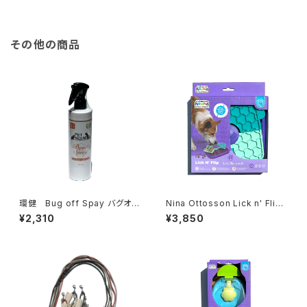
ーツ スタッファー
その他の商品
環健 Bug off Spay バグオフ
Nina Ottosson Lick n' Flip
スプレー 300ml
ニーナ オットソン リック ア
¥2,310
¥3,850
ンド フリップ