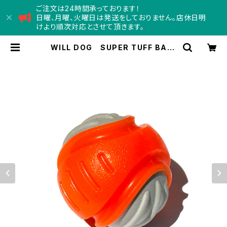
ご注文は24時間承っております！
日曜、月曜、火曜日は発送をしておりません。店休日明
けより順次対応とさせて頂きます。
WILL DOG SUPER TUFF BALL
Sサイズ ウィルドッグ スーパータフ
ボール | Concord コンコード
- doggy department stor
e -