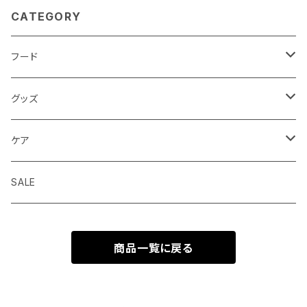
CATEGORY
フード
ドライフード
グッズ
ウェットフード
首輪 カラー
ケア
seven seas dog
トリーツ おやつ
ハーネス 胴輪
シャンプー
SALE
ELLA DISH
サプリメント
リード 引綱
消臭
商品一覧に戻る
seven seas dog
トーイ おもちゃ
グルーミング
ウエア 服