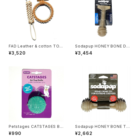
FAD Leather & cotton TOY
Sodapup HONEY BONE DE
ファッド レザー&コットントイ
NTAL TOWER CHEW TOY
¥3,520
¥3,454
ソダパップ ハニーボーン デ
ンタルタワーチュートーイ
Petstages CATSTAGES Bal
Sodapup HONEY BONE TO
l Treat Stuffer ペットステー
Y Mサイズ ソダパップ ハニー
¥990
¥2,662
ジ キャットステージ ボール トリ
ボーントーイ