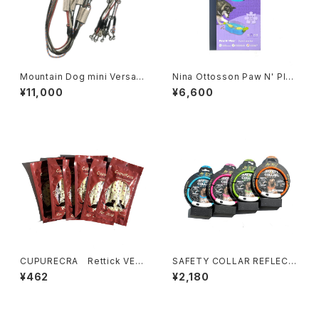
Mountain Dog mini Versatil
Nina Ottosson Paw N' Play
e Leash マウンテン ドッグ ミニ
ニーナ オットソン パウ アンド
¥11,000
¥6,600
ヴァーサタイルリーシュ
プレイ
CUPURECRA Rettick VENI
SAFETY COLLAR REFLECT
SON EXTREME クプレラ レ
35 セーフティ カラー リフレク
¥462
¥2,180
ティック ベニソン エクストリー
ト35
ム