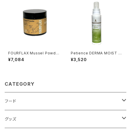
FOURFLAX Mussel Powder
Petience DERMA MOIST B
150g フォーフラックス マッ
ATH ペティエンス ダーマ モ
¥7,084
¥3,520
スル パウダー
イスト バス
CATEGORY
フード
ドライフード
グッズ