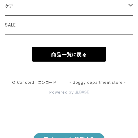
ウェットフード
首輪 カラー
ケア
seven seas dog
トリーツ おやつ
ハーネス 胴輪
シャンプー
SALE
ELLA DISH
サプリメント
リード 引綱
消臭
商品一覧に戻る
seven seas dog
トーイ おもちゃ
グルーミング
ウエア 服
© Concord コンコード - doggy department store -
Powered by