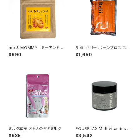
me & MOMMY ミーアンドマ
Belii ベリー ボーンブロス スー
ミー ひとふりしょうが
プ
¥990
¥1,650
ミルク本舗 オトナのヤギミルク
FOURFLAX Multivitamins 2
00g フォーフラックス マルチ
¥935
¥3,542
ビタミン