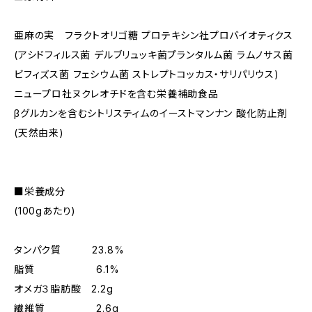
亜麻の実 フラクトオリゴ糖 プロテキシン社プロバイオティクス
(アシドフィルス菌 デルブリュッキ菌プランタルム菌 ラムノサス菌
ビフィズス菌 フェシウム菌 ストレプトコッカス・サリパリウス)
ニュープロ社ヌクレオチドを含む栄養補助食品
βグルカンを含むシトリスティムのイーストマンナン 酸化防止剤
(天然由来)
■栄養成分
(100gあたり)
タンパク質 23.8%
脂質 6.1%
オメガ３脂肪酸 2.2g
繊維質 2.6g