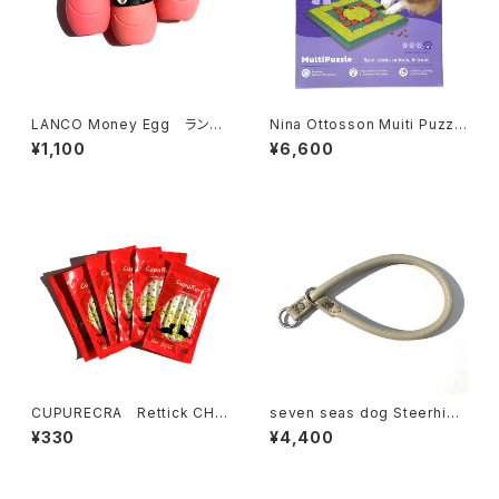
LANCO Money Egg ランコ
Nina Ottosson Muiti Puzzl
マネータマゴ
e ニーナ オットソン マルチパズ
¥1,100
¥6,600
ル
CUPURECRA Rettick CHI
seven seas dog Steerhide
CKEN EXTREME クプレラ
Choker セブンシーズドッグ
¥330
¥4,400
レティック チキン エクストリー
ステアハイド チョーカー 11-45
ム
オフホワイト