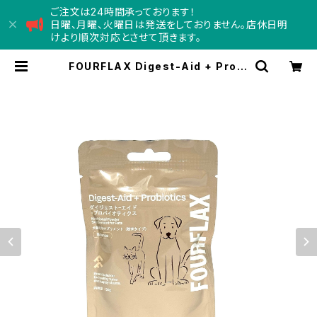
ご注文は24時間承っております！
日曜、月曜、火曜日は発送をしておりません。店休日明
けより順次対応とさせて頂きます。
FOURFLAX Digest-Aid + Probi
otics 50g フォーフラックス ダイ
ジェストエイド + プロバイオティクス
| Concord コンコード - d
oggy department store -